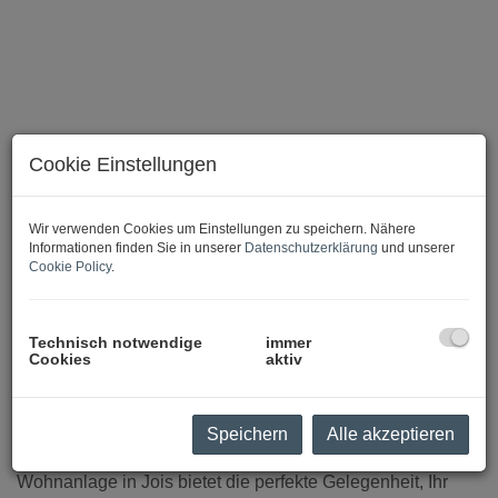
Cookie Einstellungen
Wir verwenden Cookies um Einstellungen zu speichern. Nähere
Informationen finden Sie in unserer
Datenschutzerklärung
und unserer
Cookie Policy
.
BAUGRUNDSTÜCK JOIS
Technisch notwendige
immer
Cookies
aktiv
Beschreibung
Speichern
Alle akzeptieren
Dieses wunderschöne Eckgrundstück in einer attraktiven
Wohnanlage in Jois bietet die perfekte Gelegenheit, Ihr