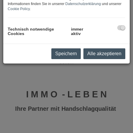
Informationen finden Sie in unserer
Datenschutzerklärung
und unserer
WIE WIR!
Cookie Policy
.
Wir sind loyale und kompetente Partner, wenn wichtige
Entscheidungen im Immo-Leben anstehen.
Technisch notwendige
immer
Cookies
aktiv
Ob es um die ersten eigenen vier Wände, das Traumhaus
im Grünen, eine Anlageimmobilie, ein Geschäftslokal oder
ein Feriendomizil geht - wir sind gerne Wegbegleiter und
Speichern
Alle akzeptieren
helfen, die richtigen Entscheidungen im Immo-Leben zu
treffen!
I M M O - L E B E N
Ihre Partner mit Handschlagqualität