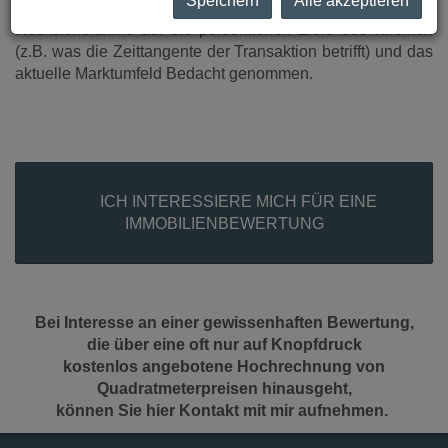
Speichern
Alle akzeptieren
In Zuge des Verkaufsprozesses wird unter
Rücksichtnahme auf die persönlichen Ziele des Klienten
(z.B. was die Zeittangente der Transaktion betrifft) und das
aktuelle Marktumfeld Bedacht genommen.
        ICH INTERESSIERE MICH FÜR EINE 
IMMOBILIENBEWERTUNG

Bei Interesse an einer gewissenhaften Bewertung,
die über eine oft nur auf Knopfdruck
kostenlos angebotene Hochrechnung von
Quadratmeterpreisen hinausgeht,
können Sie hier Kontakt mit mir aufnehmen.