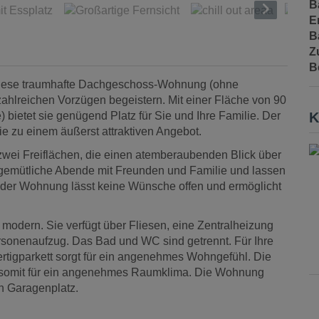
B
E
B
Z
B
Diese traumhafte Dachgeschoss-Wohnung (ohne
zahlreichen Vorzügen begeistern. Mit einer Fläche von 90
bietet sie genügend Platz für Sie und Ihre Familie. Der
K
e zu einem äußerst attraktiven Angebot.
 zwei Freiflächen, die einen atemberaubenden Blick über
e gemütliche Abende mit Freunden und Familie und lassen
nd der Wohnung lässt keine Wünsche offen und ermöglicht
modern. Sie verfügt über Fliesen, eine Zentralheizung
sonenaufzug. Das Bad und WC sind getrennt. Für Ihre
ertigparkett sorgt für ein angenehmes Wohngefühl. Die
 somit für ein angenehmes Raumklima. Die Wohnung
en Garagenplatz.