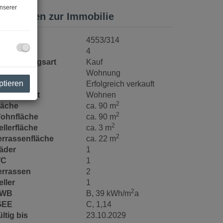
nserer
asisdaten zur Immobilie
bjektnr.
4553/314
immer
4
ermarktungsart
Kauf
bjektart
Wohnung
ptieren
aufpreis
Erfolgreich verkauft
utzungsart
Wohnen
2
läche
ca. 90 m
2
ohnfläche
ca. 90 m
2
ellerfläche
ca. 3 m
2
errassenfläche
ca. 22 m
äder
1
C
1
errassen
2
eller
1
2
WB
B, 39 kWh/m
a
z
GEE
C, 1,14
ltig bis
23.10.2029