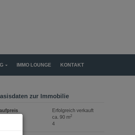
NG
IMMO LOUNGE
KONTAKT
asisdaten zur Immobilie
aufpreis
Erfolgreich verkauft
2
läche
ca. 90 m
immer
4