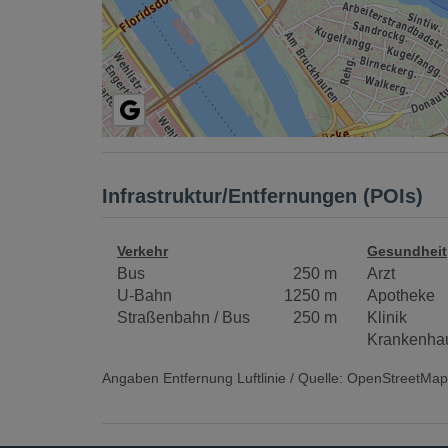
Infrastruktur/Entfernungen (POIs)
Verkehr
Gesundheit
Bus
250 m
Arzt
U-Bahn
1250 m
Apotheke
Straßenbahn / Bus
250 m
Klinik
Krankenha
Angaben Entfernung Luftlinie / Quelle: OpenStreetMap