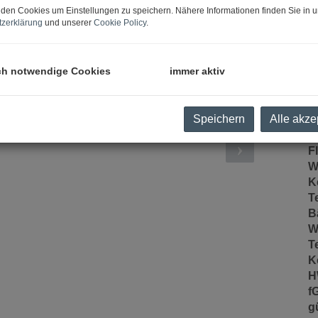
den Cookies um Einstellungen zu speichern. Nähere Informationen finden Sie in u
B
zerklärung
und unserer
Cookie Policy
.
O
ch notwendige Cookies
immer aktiv
Z
V
O
Speichern
Alle akze
K
N
F
W
K
T
B
W
T
K
H
Wohnzimmer mit Essplat
f
gü