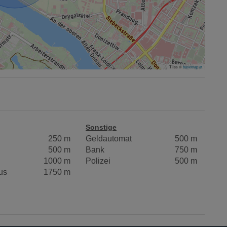
Tiles ©
basemap.at
Sonstige
250 m
Geldautomat
500 m
500 m
Bank
750 m
1000 m
Polizei
500 m
us
1750 m