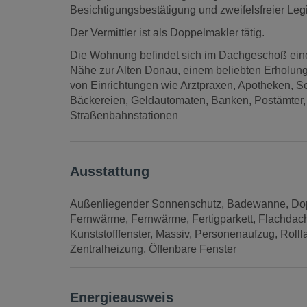
Besichtigungsbestätigung und zweifelsfreier Legit
Der Vermittler ist als Doppelmakler tätig.
Die Wohnung befindet sich im Dachgeschoß eines
Nähe zur Alten Donau, einem beliebten Erholung
von Einrichtungen wie Arztpraxen, Apotheken, Sc
Bäckereien, Geldautomaten, Banken, Postämter, 
Straßenbahnstationen
Ausstattung
Außenliegender Sonnenschutz
Badewanne
Dop
Fernwärme
Fernwärme
Fertigparkett
Flachdac
Kunststofffenster
Massiv
Personenaufzug
Rolll
Zentralheizung
Öffenbare Fenster
Energieausweis