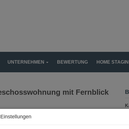
UNTERNEHMEN
BEWERTUNG
HOME STAGI
geschosswohnung mit Fernblick
B
K
F
Einstellungen
Z