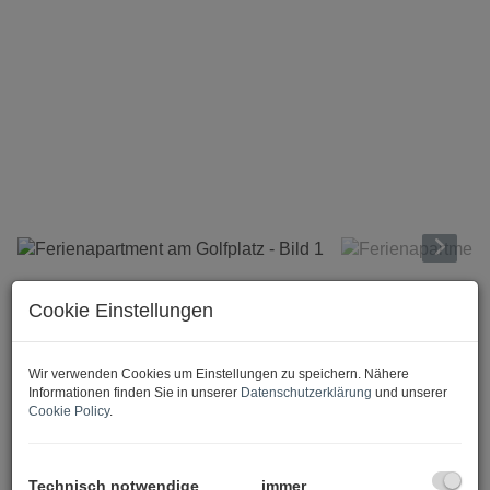
Beschreibung
Cookie Einstellungen
Wir verwenden Cookies um Einstellungen zu speichern. Nähere
Informationen finden Sie in unserer
Datenschutzerklärung
und unserer
Cookie Policy
.
Dieses vollmöblierte Apartment ist nach Süden
Technisch notwendige
immer