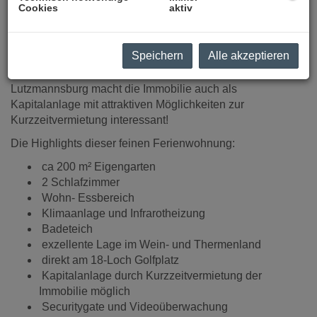
ausgerichtet und liegt direkt am großzügigen
Cookies
aktiv
Schwimmteich des 3. Bauabschnittes im Resort
"Thermengolf Pannonia".
Speichern
Alle akzeptieren
Die außergewöhnliche Lage inmitten der Ferienregion
Lutzmannsburg macht die Immobilie auch als
Kapitalanlage mit attraktiven Möglichkeiten zur
Kurzzeitvermietung interessant!
Die Highlights dieser feinen Ferienwohnung:
ca 200 m² Eigengarten
2 Schlafzimmer
Wohn- Essbereich
Klimaanlage und Infrarotheizung
Badeteich
exzellente Lage im Wein- und Thermenland
direkt am 18-Loch Golfplatz
Kapitalanlage durch Kurzzeitvermietung der
Immobilie möglich
Securitygate und Videoüberwachung