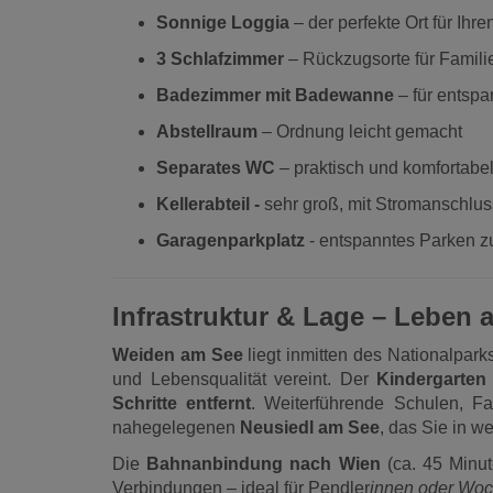
Sonnige Loggia
– der perfekte Ort für Ih
3 Schlafzimmer
– Rückzugsorte für Famili
Badezimmer mit Badewanne
– für entsp
Abstellraum
– Ordnung leicht gemacht
Separates WC
– praktisch und komfortabe
Kellerabteil -
sehr groß, mit Stromanschlus
Garagenparkplatz
- entspanntes Parken zu
Infrastruktur & Lage – Leben 
Weiden am See
liegt inmitten des Nationalpar
und Lebensqualität vereint. Der
Kindergarten 
Schritte entfernt
. Weiterführende Schulen, F
nahegelegenen
Neusiedl am See
, das Sie in 
Die
Bahnanbindung nach Wien
(ca. 45 Minut
Verbindungen – ideal für Pendler
innen oder Wo