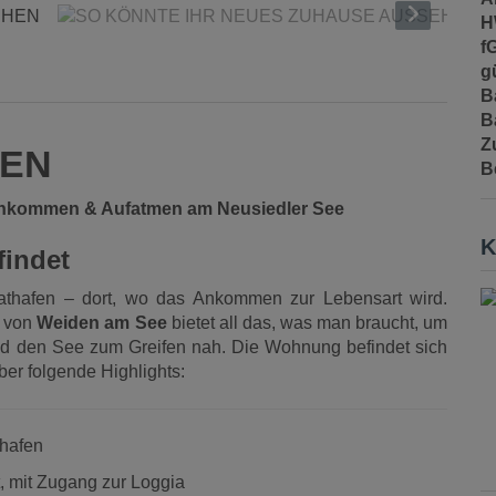
H
f
gü
B
B
Z
DEN
B
nkommen & Aufatmen am Neusiedler See
K
findet
athafen – dort, wo das Ankommen zur Lebensart wird.
 von
Weiden am See
bietet all das, was man braucht, um
nd den See zum Greifen nah. Die Wohnung befindet sich
er folgende Highlights:
thafen
et, mit Zugang zur Loggia