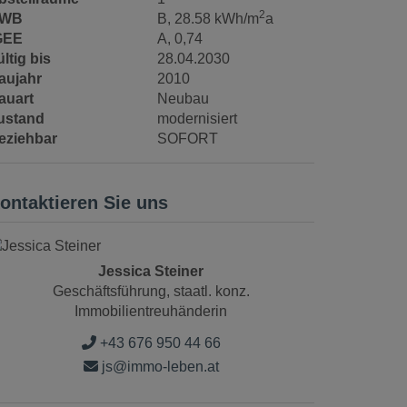
2
WB
B, 28.58 kWh/m
a
GEE
A, 0,74
ltig bis
28.04.2030
aujahr
2010
auart
Neubau
ustand
modernisiert
eziehbar
SOFORT
ontaktieren Sie uns
Jessica Steiner
Geschäftsführung, staatl. konz.
Immobilientreuhänderin
+43 676 950 44 66
js@immo-leben.at