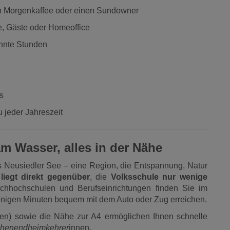
ren Morgenkaffee oder einen Sundowner
e, Gäste oder Homeoffice
annte Stunden
l
s
 jeder Jahreszeit
am Wasser, alles in der Nähe
ks Neusiedler See – eine Region, die Entspannung, Natur
liegt direkt gegenüber
, die
Volksschule nur wenige
achhochschulen und Berufseinrichtungen finden Sie im
wenigen Minuten bequem mit dem Auto oder Zug erreichen.
en) sowie die Nähe zur A4 ermöglichen Ihnen schnelle
chenendheimkehrer
innen.