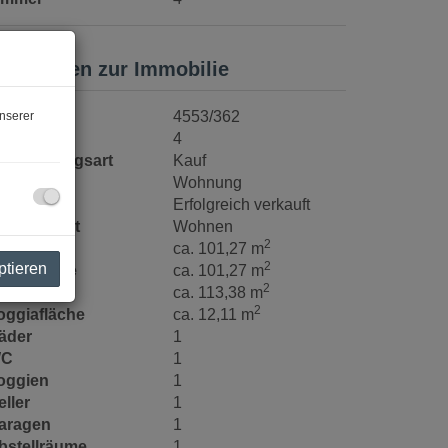
asisdaten zur Immobilie
bjektnr.
4553/362
nserer
immer
4
ermarktungsart
Kauf
bjektart
Wohnung
aufpreis
Erfolgreich verkauft
utzungsart
Wohnen
2
läche
ca. 101,27 m
2
ptieren
ohnfläche
ca. 101,27 m
2
utzfläche
ca. 113,38 m
2
oggiafläche
ca. 12,11 m
äder
1
C
1
oggien
1
eller
1
aragen
1
bstellräume
1