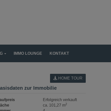
NG
IMMO LOUNGE
KONTAKT
HOME TOUR
asisdaten zur Immobilie
aufpreis
Erfolgreich verkauft
2
läche
ca. 101,27 m
immer
4