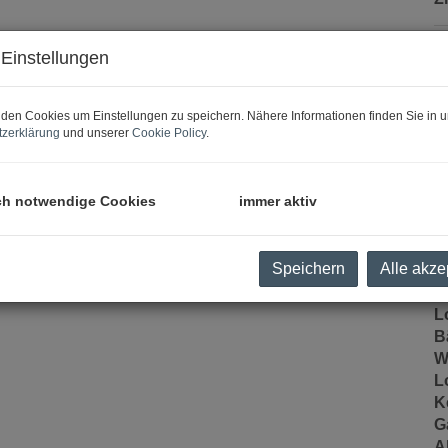
Einstellungen
B
O
den Cookies um Einstellungen zu speichern. Nähere Informationen finden Sie in u
zerklärung
und unserer
Cookie Policy
.
Z
V
O
ch notwendige Cookies
immer aktiv
K
N
F
Speichern
Alle akze
W
N
L
B
W
L
NEUES ZUHAUSE AUSSEHEN
K
G
A