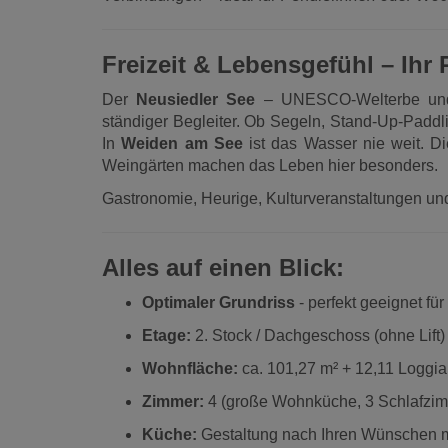
Freizeit & Lebensgefühl – Ihr 
Der
Neusiedler See
– UNESCO-Welterbe und d
ständiger Begleiter. Ob Segeln, Stand-Up-Padd
In
Weiden am See
ist das Wasser nie weit. D
Weingärten machen das Leben hier besonders.
Gastronomie, Heurige, Kulturveranstaltungen u
Alles auf einen Blick:
Optimaler Grundriss
- perfekt geeignet fü
Etage:
2. Stock / Dachgeschoss (ohne Lift)
Wohnfläche:
ca. 101,27 m² + 12,11 Loggia
Zimmer:
4 (große Wohnküche, 3 Schlafzi
Küche:
Gestaltung nach Ihren Wünschen m