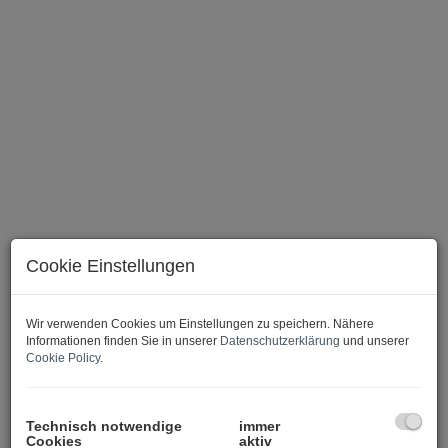
Cookie Einstellungen
Beschreibung
Wir verwenden Cookies um Einstellungen zu speichern. Nähere
Informationen finden Sie in unserer
Datenschutzerklärung
und unserer
Cookie Policy
.
Dein kleines Paradies am
Neusiedler See
Technisch notwendige
immer
Cookies
aktiv