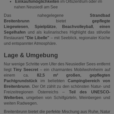
Einkaufsmöglichkeiten
im Ortszentrum oder im
nahen Neusiedl am See
Das nahegelegene
Strandbad
Breitenbrunn
bietet
gepflegte
Liegewiesen
,
Spielplätze
,
Beachvolleyball
,
einen
Segelhafen
und als kulinarisches Highlight das stilvolle
Restaurant
"Die Libelle"
– mit Seeblick, regionaler Küche
und entspannter Atmosphäre.
Lage & Umgebung
Nur wenige Schritte vom Ufer des Neusiedler Sees entfernt
liegt
Tiny Seecret
– ein charmantes Mobilwohnheim auf
einem ca.
82,5 m² großen, gepflegten
Pachtgrundstück
im beliebten
Campingbereich von
Breitenbrunn
. Der Ort zählt zu den schönsten Natur- und
Freizeitregionen Österreichs –
Teil des UNESCO-
Welterbes
, umgeben von Schilfgürteln, Weinbergen und
weiten Radwegen.
Breitenbrunn bietet die perfekte Mischung aus Ruhe, Natur