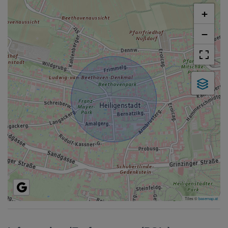
+
−
Tiles ©
basemap.at