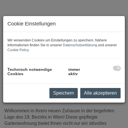
Cookie Einstellungen
Wir verwenden Cookies um Einstellungen zu speichern. Nähere
Informationen finden Sie in unserer
Datenschutzerklärung
und unserer
Cookie Policy
.
Technisch notwendige
immer
Cookies
aktiv
Speichern
Alle akzeptieren
Beschreibung
Willkommen in Ihrem neuen Zuhause in der begehrten
Lage des 19. Bezirks in Wien! Diese gepflegte
Gartenwohnung bietet Ihnen nicht nur ein stilvolles