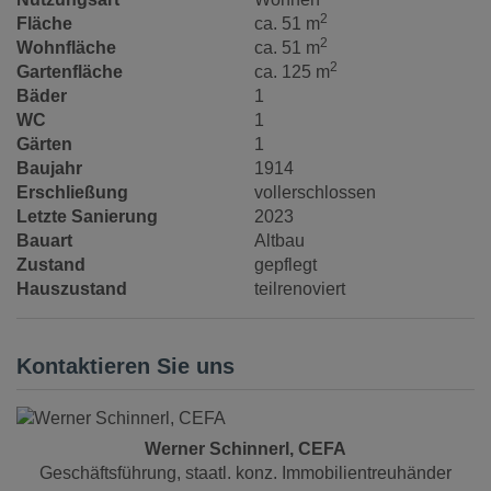
2
Fläche
ca. 51 m
2
Wohnfläche
ca. 51 m
2
Gartenfläche
ca. 125 m
Bäder
1
WC
1
Gärten
1
Baujahr
1914
Erschließung
vollerschlossen
Letzte Sanierung
2023
Bauart
Altbau
Zustand
gepflegt
Hauszustand
teilrenoviert
Kontaktieren Sie uns
Werner Schinnerl, CEFA
Geschäftsführung, staatl. konz. Immobilientreuhänder