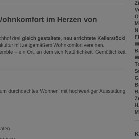
Z
V
O
n Wohnkomfort im Herzen von
M
N
F
chhof drei
gleich gestaltete, neu errichtete Kellerstöckl
W
ukultur mit zeitgemäßem Wohnkomfort vereinen.
B
ble – ein Ort, an dem sich Natürlichkeit, Gemütlichkeit
W
T
S
G
B
ndum durchdachtes Wohnen mit hochwertiger Ausstattung
B
Z
H
M
räten
K
errasse