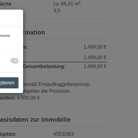
2
läche
ca. 86,41 m
immer
3,5
reisinformation
nserer
esamtmiete:
1.499,00 €
iete:
1.499,00 €
onatliche Gesamtbelastung:
1.499,00 €
ptieren
rovision:
Gemäß Erstauftraggeberprinzip
ezahlt der Abgeber die Provision.
aution:
4.500,00 €
asisdaten zur Immobilie
bjektnr.
4553/383