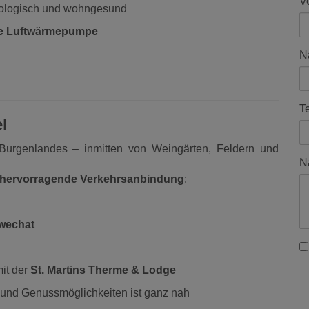
V
kologisch und wohngesund
e Luftwärmepumpe
N
T
l
Burgenlandes – inmitten von Weingärten, Feldern und
N
 hervorragende Verkehrsanbindung
:
wechat
it der
St. Martins Therme & Lodge
t- und Genussmöglichkeiten ist ganz nah