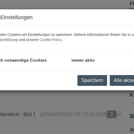
F
Z
Einstellungen
P
den Cookies um Einstellungen zu speichern. Nähere Informationen finden Sie in u
zerklärung
und unserer
Cookie Policy
.
G
M
ch notwendige Cookies
immer aktiv
m
Speichern
Alle akze
P
b
K
B
O