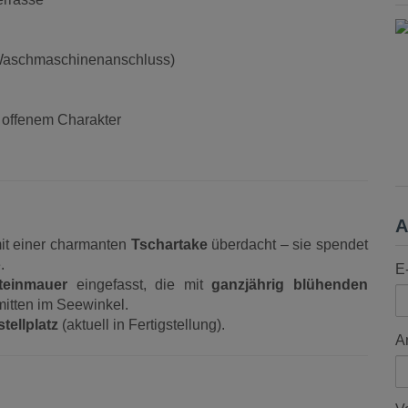
Waschmaschinenanschluss)
 offenem Charakter
A
it einer charmanten
Tschartake
überdacht – sie spendet
.
E
teinmauer
eingefasst, die mit
ganzjährig blühenden
 mitten im Seewinkel.
tellplatz
(aktuell in Fertigstellung).
A