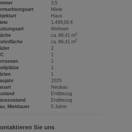
immer
3,5
ermarktungsart
Miete
bjektart
Haus
iete
1.499,00 €
utzungsart
Wohnen
2
läche
ca. 86,41 m
2
ohnfläche
ca. 86,41 m
äder
2
C
1
errassen
1
tellplätze
1
ärten
1
aujahr
2025
auart
Neubau
ustand
Erstbezug
auszustand
Erstbezug
ax. Mietdauer
5 Jahre
ontaktieren Sie uns