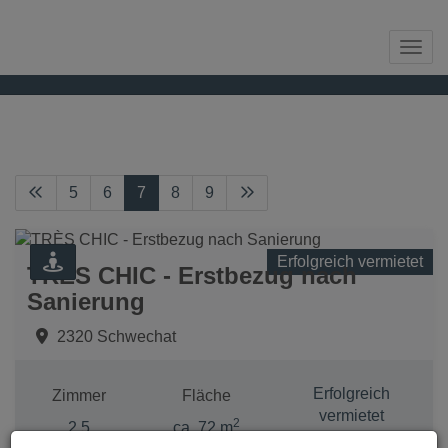
Navi
REFERENZEN
5
6
7
8
9
Erfolgreich vermietet
TRÈS CHIC - Erstbezug nach
Sanierung
2320 Schwechat
Erfolgreich
Zimmer
Fläche
vermietet
2
2,5
ca. 72 m