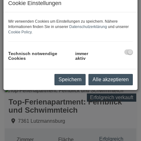
Cookie Einstellungen
Wir verwenden Cookies um Einstellungen zu speichern. Nähere
Erfolgreich vermietet
WOW HOCH18 - 2 Zimmer WHG
Informationen finden Sie in unserer
Datenschutzerklärung
und unserer
Cookie Policy
.
1180 Wien
Technisch notwendige
immer
Erfolgreich
Zimmer
Fläche
Cookies
aktiv
vermietet
2
2
ca. 53,17 m
Speichern
Alle akzeptieren
Erfolgreich verkauft
Top-Ferienapartment: Fernblick
und Schwimmteich
7361 Lutzmannsburg
Erfolgreich
Zimmer
Fläche